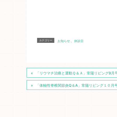
カテゴリー
お知らせ
、
休診日
「リウマチ治療と運動Ｑ＆Ａ」常陽リビング9月
「体軸性脊椎関節炎Q＆A」常陽リビング１０月