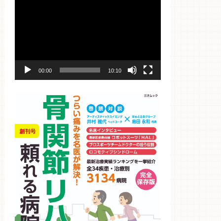
動
画
プ
レ
ー
ヤ
ー
00:00
10:10